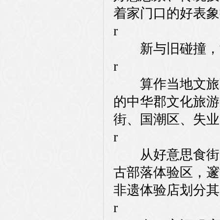
着家门口的好表象
r
新与旧碰撞，潮
r
算作当地文旅融
的中华郡文化旅游
街、国潮区、失业
r
从好意思食街穿
古部落体验区，邃
非遗体验店划分其
r