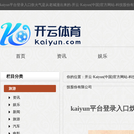
kaiyun平台登录入口炊火气是从老城漫出来的-开云·Kaiyun(中国)官方网站-科技股份
首页
资讯
娱乐
栏目分类
你的位置：
开云·Kaiyun(中国)官方网站
技股份有限公司
旅游
资讯
娱乐
kaiyun平台登录入口
新闻
旅游
汽车
电影