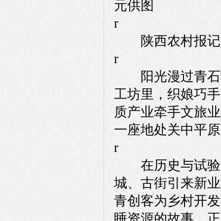
元供图
r
陕西农村报记者
r
阳光漫过青石板
工坊里，织娘巧手
质产业牵手文旅业
一座地处关中平原
r
在历史与试验的
城、古街引来新业
青创客为乡村开发
睡资源的故事，正