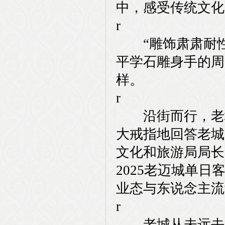
中，感受传统文化
r
“雕饰肃肃耐性
平学石雕身手的周
样。
r
沿街而行，老城
大戒指地回答老城
文化和旅游局局长
2025老迈城单日
业态与东说念主流
r
老城从未远去。