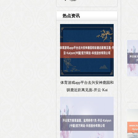
热点资讯
体育游戏app平台去兴安神鹿园和
驯鹿近距离见面-开云·Kai