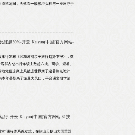
沼泽苇荡间，洒落着一簇簇塔头林与一座座浮于
0%-开云·Kaiyun(中国)官方网站-
旅行发布《2026暑期亲子旅行趋势申报》，数
子客群占总出行东谈主数超六成。研学、避暑、
等地凭借凉爽上风踏进世界亲子避暑热点诡计
成为本年暑期亲子游最大风口，平台课文研学清
开云·Kaiyun(中国)官方网站-科技
课堂”课程体系首发式，在韶山天鹅山大国重器