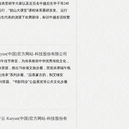
表里研学大家以及近百名中越后生学子等240
行，“韶山大课堂”课程体系重磅首发。 运行
后生代表的浇灌下欢腾新绿，标识中越友谊枝繁
yun(中国)官方网站-科技股份有限公司
）端午佳节将至，为传承推崇中华优秀传统文化，
资源，推出70余项文旅步履，营造浓厚端午氛
化传承”系列步履、“品香篆古韵，制艾锤安
问答题、“书影同业”公益展览等公共文化步履
Kaiyun(中国)官方网站-科技股份有