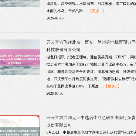
泽湿地。高空俯视，水网密布、河汊纵横，漫广阔际的
水面的小岛。千鹤岛附......
【更多...】
2026-07-19
开云官方飞往北京、西安、兰州等地机票预订同比涨超3
科技股份有限公司
湖北日报讯（记者王理略、通信员吴秀娟）7月2日，同程
据走漏本年暑期亲子旅行产物预订量同比高潮45%，亲
海滨、非遗四类清亮全面走红。湖北省内恩施、神农架
地，武汉亲子出行热度同步走高。 “随着教材去旅行”
亮相干量同比暴涨130%，干系度......
【更多...】
2026-07-05
开云官方共同见证中越后生红色研学湖南行负责运行-
股份有限公司
6月26日，中越后生红色研学湖南走运行庆典暨“韶山大