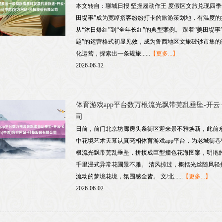
本文转自：聊城日报 坚握履动作王 度假区文旅兑现四季长
田堤事”成为宽绰搭客纷纷打卡的旅游策划地，有温度
从“沐日爆红”到“全年长红”的典型案例。 跟着“姜田堤
题”的运营格式初显见效，成为鲁西地区文旅破钞市集
化运营，探索出一条规旅......
【更多...】
2026-06-12
体育游戏app平台数万根流光飘带芜乱垂坠-开云·K
司
日前，前门北京坊廊房头条街区迎来景不雅焕新，此前
中花境艺术天幕认真亮相体育游戏app平台，为老城街
根流光飘带芜乱垂坠，拼接成巨型撞色花海图案，明艳
千里浸式异常花圃景不雅。 清风掠过，概括光丝随风轻
流动的梦境花境，氛围感全皆。 文/北......
【更多...】
2026-06-02