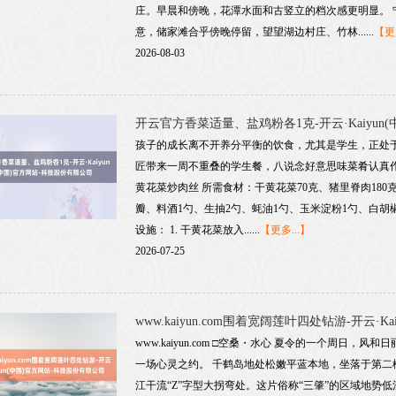
庄。早晨和傍晚，花潭水面和古竖立的档次感更明显。 
意，储家滩合乎傍晚停留，望望湖边村庄、竹林......
【更多
2026-08-03
开云官方香菜适量、盐鸡粉各1克-开云·Kaiyun
孩子的成长离不开养分平衡的饮食，尤其是学生，正处
匠带来一周不重叠的学生餐，八说念好意思味菜肴认真作
黄花菜炒肉丝 所需食材：干黄花菜70克、猪里脊肉180
瓣、料酒1勺、生抽2勺、蚝油1勺、玉米淀粉1勺、白
设施： 1. 干黄花菜放入......
【更多...】
2026-07-25
www.kaiyun.com围着宽阔莲叶四处钻游-开云·
www.kaiyun.com □空桑・水心 夏令的一个周日
一场心灵之约。 千鹤岛地处松嫩平蓝本地，坐落于第二
江干流“Z”字型大拐弯处。这片俗称“三肇”的区域地势