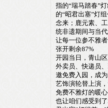
指的“瑞马踏春”
的“昭君出塞”灯
念来；鹿元素、工
统非遗期间与当代
让每一位参不雅者
张开剩余87%
开园当日，青山区
外卖员、快递员、
邀免费入园，成为
艺饰演轮替上演，
免费不雅灯的暖心
也让咱们感受到了