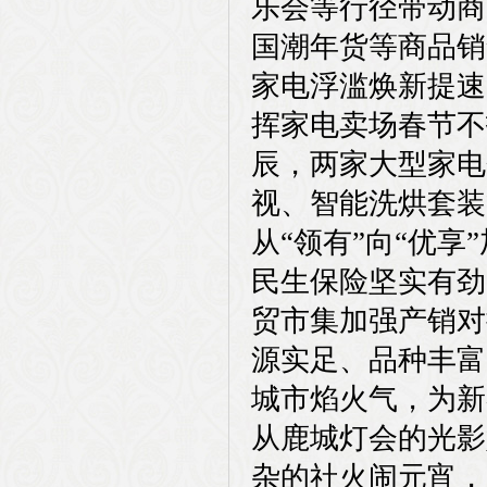
乐会等行径带动商
国潮年货等商品销
家电浮滥焕新提速
挥家电卖场春节不
辰，两家大型家电
视、智能洗烘套装
从“领有”向“优享
民生保险坚实有劲
贸市集加强产销对
源实足、品种丰富
城市焰火气，为新
从鹿城灯会的光影
杂的社火闹元宵，