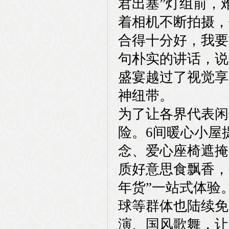
君出塞”灯组前，
着相机不断拍摄，
合得十分好，我要
句朴实的讲话，说
盛宴越过了视觉享
神纽带。
为了让各界代表闲
险。6间暖心小屋
念、爱心座椅遮掩
质好意思食飘香，
年货”一站式体验
球等群体也陆续免
演、国风歌舞，让