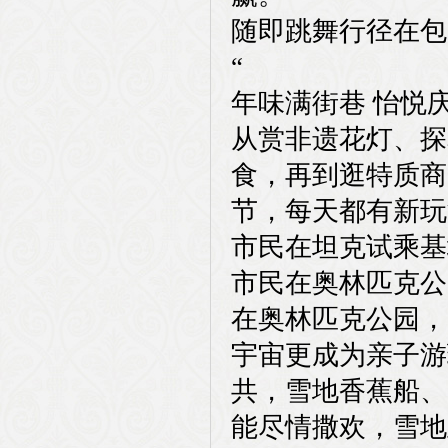
随即跳舞行径在包
“
年味满街巷 怡悦
从赏非遗花灯、探
食，再到逛特质商
节，每天都有新玩
市民在坦克试乘基
市民在奥林匹克公
在奥林匹克公园，
宇宙更成为亲子游
共，雪地香蕉船、
能尽情撒欢，雪地