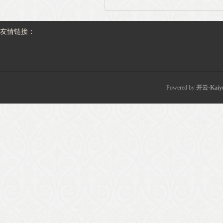
友情链接：
Powered by
开云·Ka