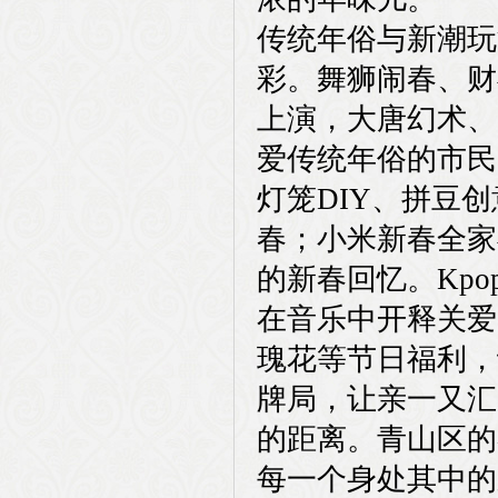
传统年俗与新潮玩
彩。舞狮闹春、财
上演，大唐幻术、
爱传统年俗的市民
灯笼DIY、拼豆
春；小米新春全家
的新春回忆。Kp
在音乐中开释关爱
瑰花等节日福利，
牌局，让亲一又汇
的距离。青山区的
每一个身处其中的