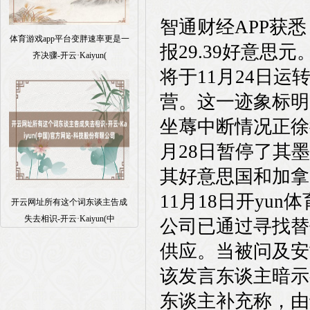
智通财经APP获悉
体育游戏app平台变胖速率更是一
报29.39好意
齐决骤-开云·Kaiyun(
将于11月24日
营。这一迹象标明，
坐蓐中断情况正徐
月28日暂停了其
其好意思国和加拿
11月18日开yu
开云网址所有这个词东谈主告成
失去相识-开云·Kaiyun(中
公司已通过寻找替
供应。当被问及安
该发言东谈主暗示
东谈主补充称，由