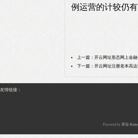
例运营的计较仍有
上一篇：
开云网址形态网上金融信
下一篇：
开云网址注册老本高达50
友情链接：
Powered by
开云·Ka