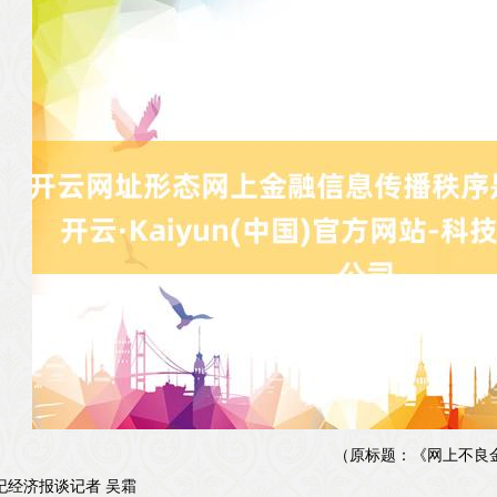
（原标题：《网上不良
世纪经济报谈记者 吴霜