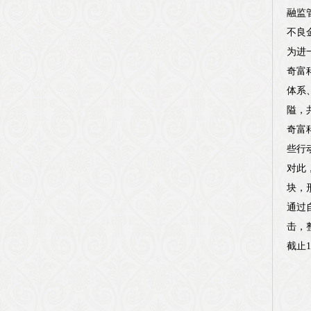
融监
不良
为进
奇富
体系
隘，
奇富
些行
对此
块，
通过
击，
截止