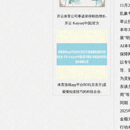
11
乱象
开云体育公司事迹录得刚劲增长-
举止
开云·Kaiyun(中国)官方
本年
展“
AI
保障
以专
导、
为灵
体育游戏app平台BOE(京东方)是
东谈
最懂知道技巧的科技企业-
周”
同期
20
金额
行动