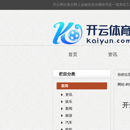
开云网址形态网上金融信息传播秩序是一项系统工程-开
首页
资讯
栏目分类
你的位
网站-
新闻
资讯
娱乐
开
新闻
旅游
汽车
电影