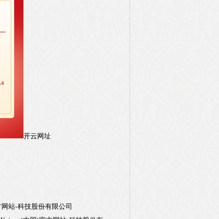
开云网址
官方网站-科技股份有限公司