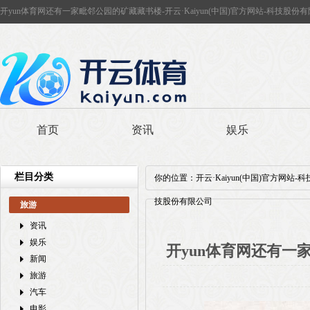
开yun体育网还有一家毗邻公园的矿藏藏书楼-开云·Kaiyun(中国)官方网站-科技股份
首页
资讯
娱乐
栏目分类
你的位置：
开云·Kaiyun(中国)官方网站
技股份有限公司
旅游
资讯
娱乐
开yun体育网还有一家
新闻
旅游
汽车
电影