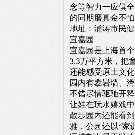
念等智力一应俱全
的同期磨真金不怕
地址：浦涛市民健
宜嘉园
宜嘉园是上海首个
3.3万平方米，
还能感受原土文化
园内有攀岩墙、滑
不错尽情驱驰开释
让娃在玩水嬉戏中
散步园内还能看到
雅，公园还以“家