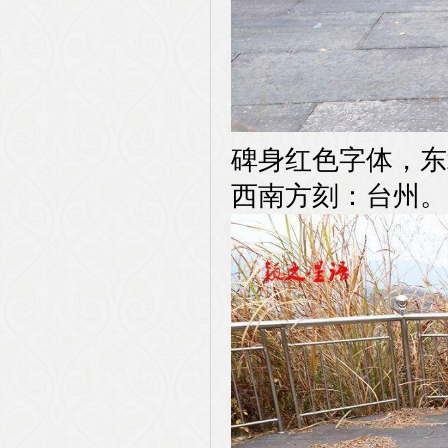
碑身红色字体，东
西南方刻：台州。