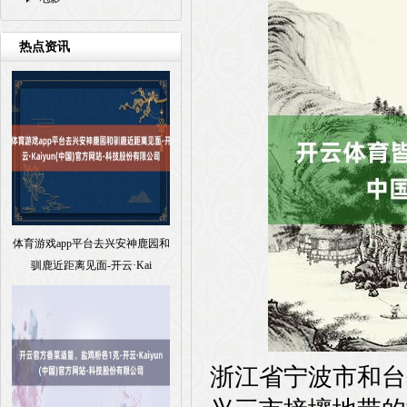
热点资讯
体育游戏app平台去兴安神鹿园和
驯鹿近距离见面-开云·Kai
浙江省宁波市和台