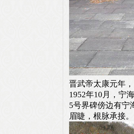
晋武帝太康元年，
1952年10月，
5号界碑傍边有宁
眉睫，根脉承接。