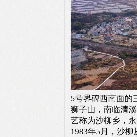
5号界碑西南面的
狮子山，南临清溪
艺称为沙柳乡，永
1983年5月，