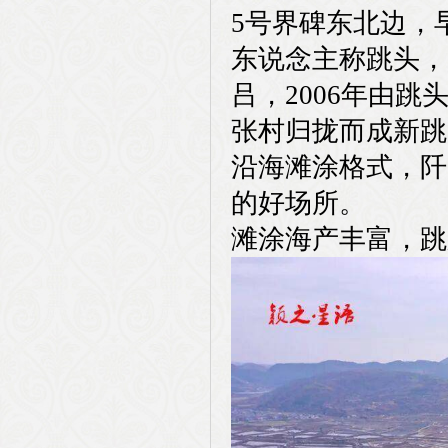
5号界碑东北边，
东说念主称跳头，
吕，2006年由
张村归拢而成新跳
沿海滩涂格式，阡
的好场所。
滩涂海产丰富，跳