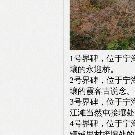
1号界碑，位于宁
壤的永迎桥。
2号界碑，位于宁
壤的霞客古说念。
3号界碑，位于宁
江滩当然屯接壤处
4号界碑，位于宁
镇铺里村接壤处的