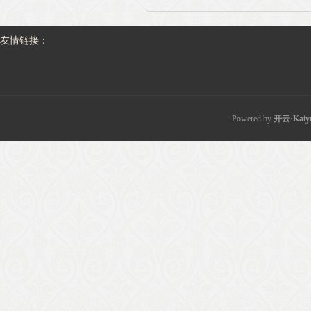
友情链接：
Powered by
开云·Ka