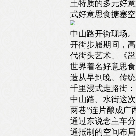
土特质的多元好意
式好意思食搪塞空
中山路开街现场。
开街步履期间，高
代街头艺术、《邕
世界着名好意思食
造从早到晚、传统
千里浸式走路街：
中山路、水街这次
两巷”连片酿成广
通过东说念主车分
通抵制的空间布局