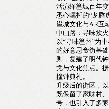
活演绎邕城百年变
悉心嘱托的“龙腾
邕城文化与AR互
中山路：寻味炊火
以“寻味邕州”为
的好意思食街基础
则，复建了明代钟
觉与文化焦点。据
撞钟典礼。
升级后的街区，以
既保留了家味村、
号，也引入了多家