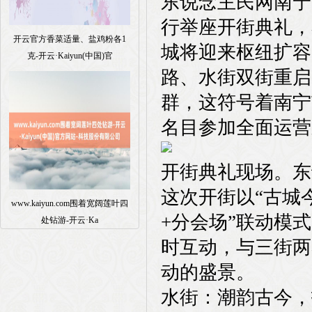
东说念主民网南宁
行举座开街典礼，
开云官方香菜适量、盐鸡粉各1
城将迎来枢纽扩容
克-开云·Kaiyun(中国)官
路、水街双街重启
群，这符号着南宁
名目参加全面运营
开街典礼现场。东
这次开街以“古城
www.kaiyun.com围着宽阔莲叶四
+分会场”联动模
处钻游-开云·Ka
时互动，与三街两
动的盛景。
水街：潮韵古今，