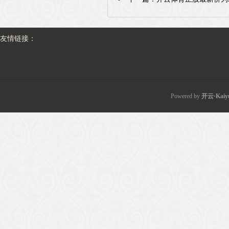
友情链接：
Powered by
开云·Ka