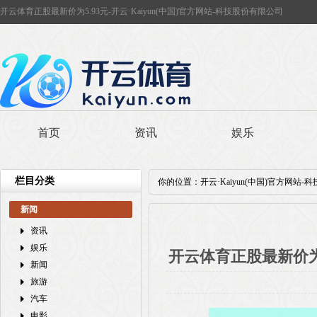
开云体育正股最新价为5.93元-开云·Kaiyun(中国)官方网站-科技股份有限公司
首页
资讯
娱乐
栏目分类
你的位置：
开云·Kaiyun(中国)官方网站
新闻
资讯
娱乐
开云体育正股最新价为5.
新闻
旅游
汽车
电影